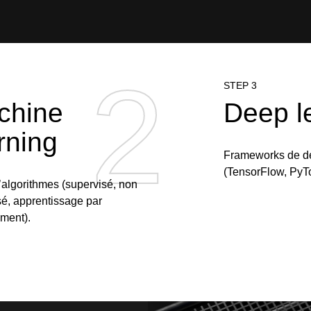
2
2
STEP 3
chine
Deep l
rning
Frameworks de de
(TensorFlow, PyTo
’algorithmes (supervisé, non
sé, apprentissage par
ement).