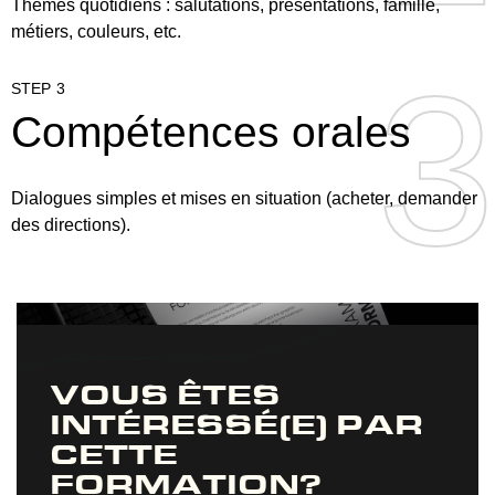
Thèmes quotidiens : salutations, présentations, famille,
métiers, couleurs, etc.
3
3
STEP 3
Compétences orales
Dialogues simples et mises en situation (acheter, demander
des directions).
VOUS ÊTES
INTÉRESSÉ(E) PAR
CETTE
FORMATION?