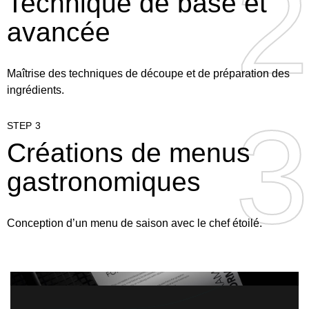
2
2
Technique de base et
avancée
Maîtrise des techniques de découpe et de préparation des
ingrédients.
3
3
STEP 3
Créations de menus
gastronomiques
Conception d’un menu de saison avec le chef étoilé.