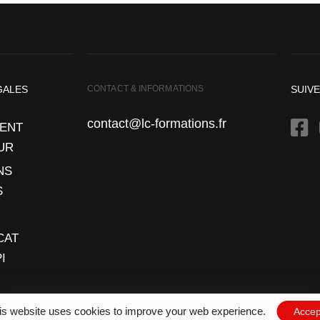
GALES
CONTACT & INFORMATIONS
SUIV
contact@lc-formations.fr
ENT
UR
NS
S
CAT
I
is website uses cookies to improve your web experience.
Accep