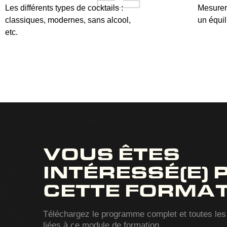
Les différents types de cocktails :
Mesurer 
classiques, modernes, sans alcool,
un équil
etc.
VOUS ÊTES
INTÉRESSÉ(E) 
CETTE FORMAT
Téléchargez le programme complet et toutes les
liées à ce module de formation.