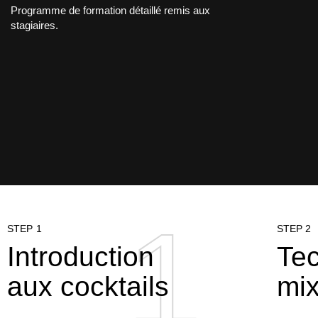
Programme de formation détaillé remis aux
stagiaires.
1
1
STEP 1
STEP 2
Introduction
Te
aux cocktails
mix