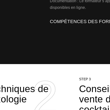
Documentation : Le formateur s’app
disponibles en ligne.
COMPÉTENCES DES FOR
2
2
STEP 3
chniques de
Conseil
ologie
vente 
cocktai