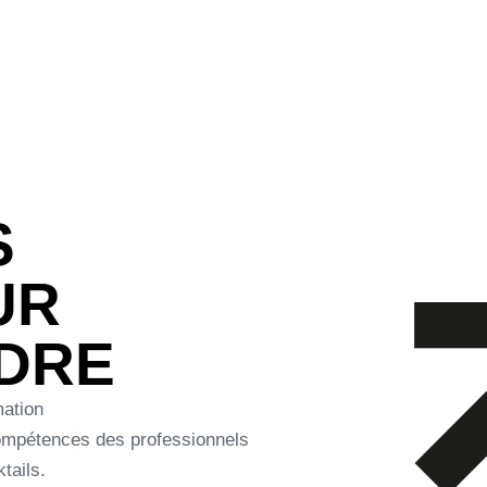
CCUEIL
FONCTIONNEMENT
VOTRE BUDGET
N
S
UR
NDRE
mation
 compétences des professionnels
tails.