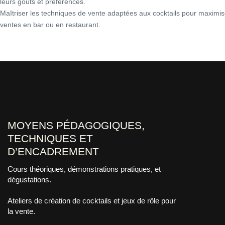
leurs goûts et préférences.
Maîtriser les techniques de vente adaptées aux cocktails pour maximis
ventes en bar ou en restaurant.
MOYENS PÉDAGOGIQUES,
TECHNIQUES ET
D’ENCADREMENT
Cours théoriques, démonstrations pratiques, et
dégustations.
Ateliers de création de cocktails et jeux de rôle pour
la vente.